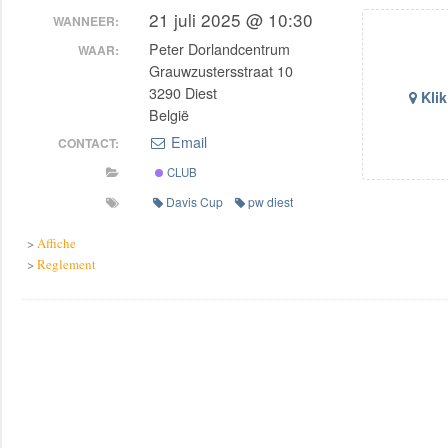
21 juli 2025 @ 10:30
WANNEER:
Peter Dorlandcentrum
WAAR:
Grauwzustersstraat 10
3290 Diest
Klik
België
Email
CONTACT:
CLUB
Davis Cup
pw diest
>
Affiche
>
Reglement