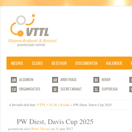
NIEUWS
CLUBS
BESTUUR
DOCUMENTEN
KALENDER
ALGEMEEN
ARBITRAGE
BEKER
ORGANISATIES
SECRETARIAAT
SUPERLIGA
u bevindt zich hier:
VTTL • VL-B
»
Events
» PW Diest, Davis Cup 2025
PW Diest, Davis Cup 2025
geschreven
door
Pieter Thysen
op
11 juni 2017