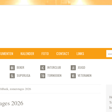
CUMENTEN
KALENDER
FOTO
CONTACT
LINKS
BEKER
INTERCLUB
JEUGD
SUPERLIGA
TORNOOIEN
VETERANEN
ilbeek, zomerstages 2026
H
ages 2026
T
I