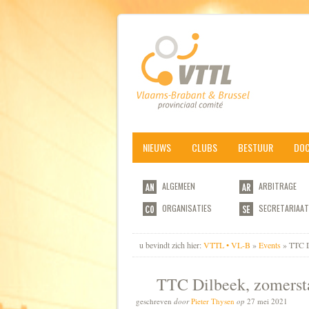
NIEUWS
CLUBS
BESTUUR
DO
ALGEMEEN
ARBITRAGE
ORGANISATIES
SECRETARIAAT
u bevindt zich hier:
VTTL • VL-B
»
Events
» TTC D
TTC Dilbeek, zomerst
geschreven
door
Pieter Thysen
op
27 mei 2021