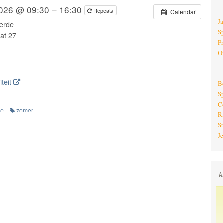
2026 @ 09:30 – 16:30
Repeats
Calendar
J
erde
S
at 27
P
O
iteit
B
S
C
ge
zomer
R
St
J
A