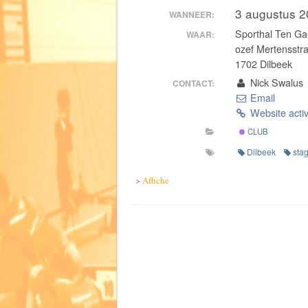
3 augustus 
WANNEER:
Sporthal Ten Ga
WAAR:
ozef Mertensstra
1702 Dilbeek
Nick Swalus
CONTACT:
Email
Website activ
CLUB
Dilbeek
sta
>
Affiche