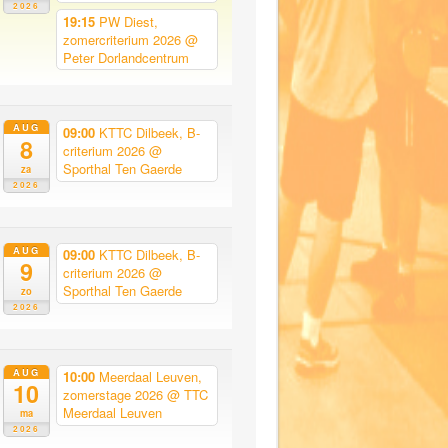
2026
19:15
PW Diest,
zomercriterium 2026
@
Peter Dorlandcentrum
AUG
09:00
KTTC Dilbeek, B-
8
criterium 2026
@
Sporthal Ten Gaerde
za
2026
AUG
09:00
KTTC Dilbeek, B-
9
criterium 2026
@
Sporthal Ten Gaerde
zo
2026
AUG
10:00
Meerdaal Leuven,
10
zomerstage 2026
@ TTC
Meerdaal Leuven
ma
2026