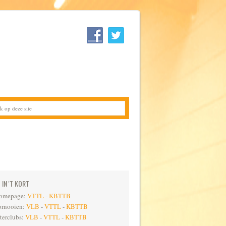
IN 'T KORT
omepage:
VTTL
-
KBTTB
ornooien:
VLB
-
VTTL
-
KBTTB
nterclubs:
VLB
-
VTTL
-
KBTTB