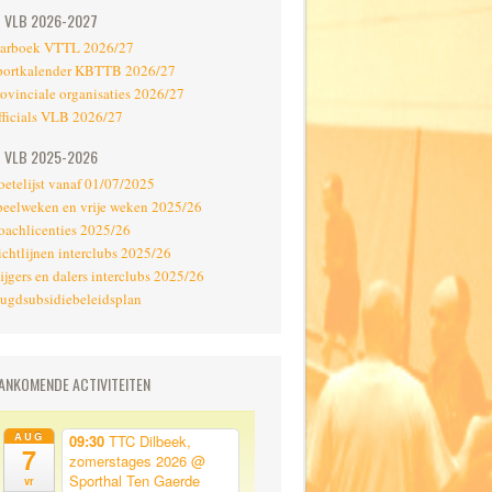
VLB 2026-2027
aarboek VTTL 2026/27
portkalender KBTTB 2026/27
rovinciale organisaties 2026/27
fficials VLB 2026/27
VLB 2025-2026
oetelijst vanaf 01/07/2025
peelweken en vrije weken 2025/26
oachlicenties 2025/26
ichtlijnen interclubs 2025/26
ijgers en dalers interclubs 2025/26
eugdsubsidiebeleidsplan
ANKOMENDE ACTIVITEITEN
AUG
09:30
TTC Dilbeek,
7
zomerstages 2026
@
Sporthal Ten Gaerde
vr