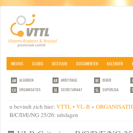
NIEUWS
CLUBS
BESTUUR
DOCUMENTEN
KALENDER
ALGEMEEN
ARBITRAGE
BEKER
ORGANISATIES
SECRETARIAAT
SUPERLIGA
u bevindt zich hier:
VTTL • VL-B
»
ORGANISATI
B/C/D/E/NG 25/26: uitslagen