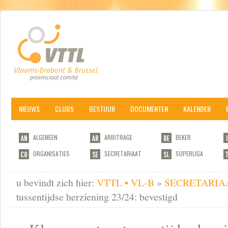
NIEUWS
CLUBS
BESTUUR
DOCUMENTEN
KALENDER
ALGEMEEN
ARBITRAGE
BEKER
ORGANISATIES
SECRETARIAAT
SUPERLIGA
u bevindt zich hier:
VTTL • VL-B
»
SECRETARIA
tussentijdse herziening 23/24: bevestigd