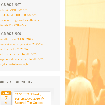
VLB 2026-2027
aarboek VTTL 2026/27
portkalender KBTTB 2026/27
rovinciale organisaties 2026/27
fficials VLB 2026/27
VLB 2025-2026
oetelijst vanaf 01/07/2025
peelweken en vrije weken 2025/26
oachlicenties 2025/26
ichtlijnen interclubs 2025/26
ijgers en dalers interclubs 2025/26
eugdsubsidiebeleidsplan
ANKOMENDE ACTIVITEITEN
AUG
09:30
TTC Dilbeek,
7
zomerstages 2026
@
Sporthal Ten Gaerde
vr