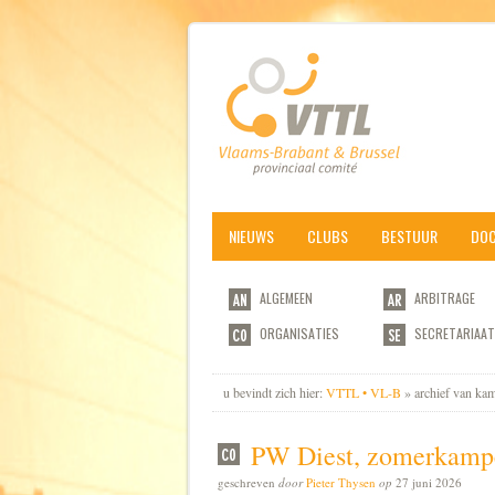
NIEUWS
CLUBS
BESTUUR
DO
ALGEMEEN
ARBITRAGE
ORGANISATIES
SECRETARIAAT
u bevindt zich hier:
VTTL • VL-B
» archief van ka
PW Diest, zomerkamp
geschreven
door
Pieter Thysen
op
27 juni 2026