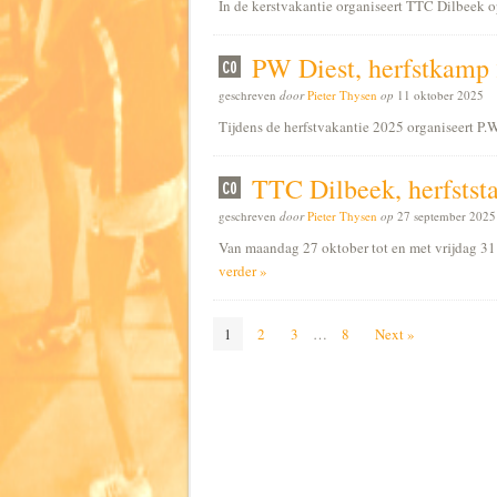
In de kerstvakantie organiseert TTC Dilbeek 
PW Diest, herfstkamp
geschreven
door
Pieter Thysen
op
11 oktober 2025
Tijdens de herfstvakantie 2025 organiseert P
TTC Dilbeek, herfstst
geschreven
door
Pieter Thysen
op
27 september 2025
Van maandag 27 oktober tot en met vrijdag 31
verder »
1
2
3
…
8
Next »