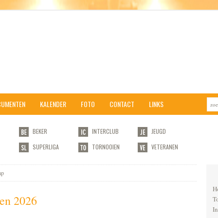
CUMENTEN
KALENDER
FOTO
CONTACT
LINKS
BEKER
INTERCLUB
JEUGD
SUPERLIGA
TORNOOIEN
VETERANEN
mp
H
en 2026
T
I