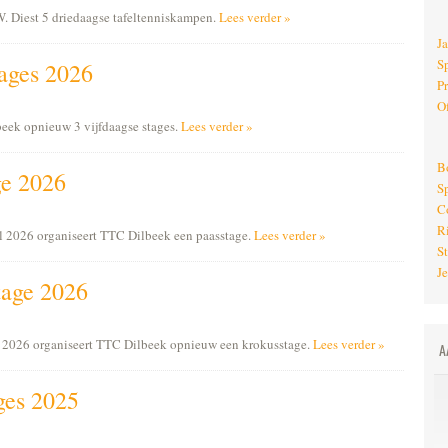
W. Diest 5 driedaagse tafeltenniskampen.
Lees verder »
J
S
ages 2026
P
O
eek opnieuw 3 vijfdaagse stages.
Lees verder »
B
ge 2026
S
C
R
il 2026 organiseert TTC Dilbeek een paasstage.
Lees verder »
St
J
tage 2026
i 2026 organiseert TTC Dilbeek opnieuw een krokusstage.
Lees verder »
A
ges 2025