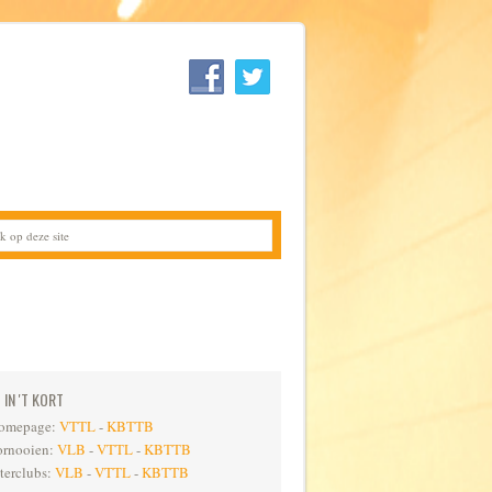
IN 'T KORT
omepage:
VTTL
-
KBTTB
ornooien:
VLB
-
VTTL
-
KBTTB
nterclubs:
VLB
-
VTTL
-
KBTTB