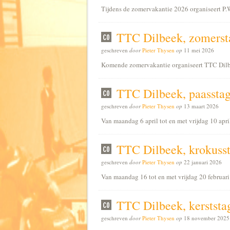
Tijdens de zomervakantie 2026 organiseert P.
TTC Dilbeek, zomerst
geschreven
door
Pieter Thysen
op
11 mei 2026
Komende zomervakantie organiseert TTC Dilb
TTC Dilbeek, paassta
geschreven
door
Pieter Thysen
op
13 maart 2026
Van maandag 6 april tot en met vrijdag 10 apr
TTC Dilbeek, krokuss
geschreven
door
Pieter Thysen
op
22 januari 2026
Van maandag 16 tot en met vrijdag 20 februar
TTC Dilbeek, kerststa
geschreven
door
Pieter Thysen
op
18 november 2025