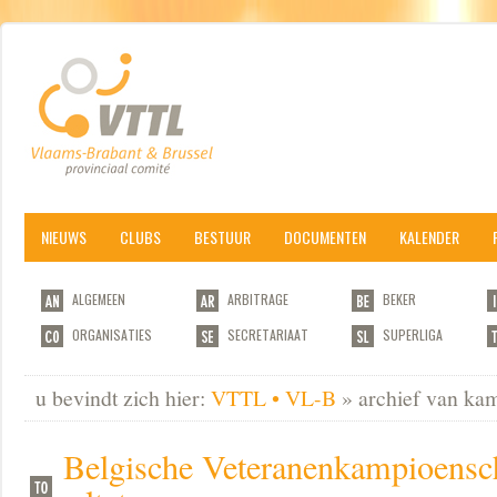
NIEUWS
CLUBS
BESTUUR
DOCUMENTEN
KALENDER
ALGEMEEN
ARBITRAGE
BEKER
ORGANISATIES
SECRETARIAAT
SUPERLIGA
u bevindt zich hier:
VTTL • VL-B
» archief van ka
Belgische Veteranenkampioensc