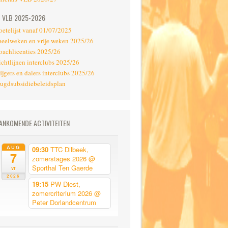
VLB 2025-2026
oetelijst vanaf 01/07/2025
peelweken en vrije weken 2025/26
oachlicenties 2025/26
ichtlijnen interclubs 2025/26
ijgers en dalers interclubs 2025/26
eugdsubsidiebeleidsplan
ANKOMENDE ACTIVITEITEN
AUG
09:30
TTC Dilbeek,
7
zomerstages 2026
@
Sporthal Ten Gaerde
vr
2026
19:15
PW Diest,
zomercriterium 2026
@
Peter Dorlandcentrum