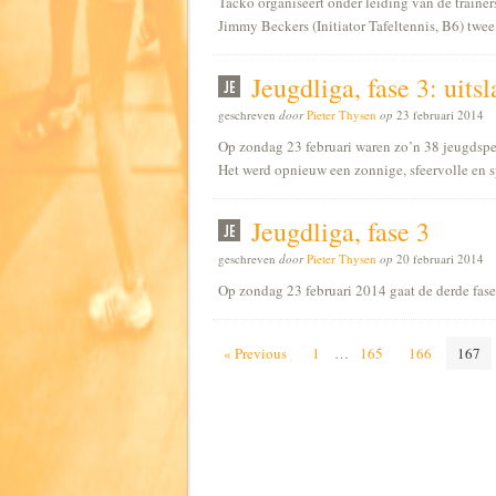
Tacko organiseert onder leiding van de traine
Jimmy Beckers (Initiator Tafeltennis, B6) twe
Jeugdliga, fase 3: uits
geschreven
door
Pieter Thysen
op
23 februari 2014
Op zondag 23 februari waren zo’n 38 jeugdspele
Het werd opnieuw een zonnige, sfeervolle en 
Jeugdliga, fase 3
geschreven
door
Pieter Thysen
op
20 februari 2014
Op zondag 23 februari 2014 gaat de derde fas
« Previous
1
…
165
166
167