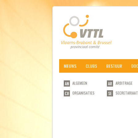
NIEUWS
CLUBS
BESTUUR
DO
ALGEMEEN
ARBITRAGE
ORGANISATIES
SECRETARIAAT