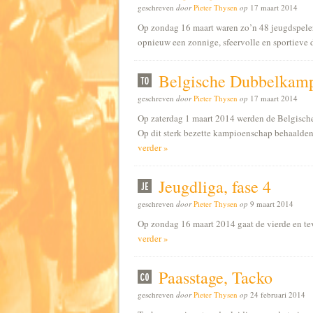
geschreven
door
Pieter Thysen
op
17 maart 2014
Op zondag 16 maart waren zo’n 48 jeugdspelers 
opnieuw een zonnige, sfeervolle en sportieve
Belgische Dubbelkamp
geschreven
door
Pieter Thysen
op
17 maart 2014
Op zaterdag 1 maart 2014 werden de Belgisch
Op dit sterk bezette kampioenschap behaalde
verder »
Jeugdliga, fase 4
geschreven
door
Pieter Thysen
op
9 maart 2014
Op zondag 16 maart 2014 gaat de vierde en tev
verder »
Paasstage, Tacko
geschreven
door
Pieter Thysen
op
24 februari 2014