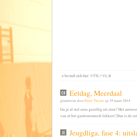
u bevindt zich hier: VTTL • VL-B
Eetdag, Meerdaal
geschreven
door
Pieter Thysen
op
19 maart 2014
Ga je al wel eens gezellig uit eten? Het antwoo
van al het gastronomisch lekkers! Dan is de 
Jeugdliga, fase 4: uits