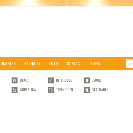
Tafeltennis
Vlaams-
Brabant
en
Brussel
CUMENTEN
KALENDER
FOTO
CONTACT
LINKS
BEKER
INTERCLUB
JEUGD
SUPERLIGA
TORNOOIEN
VETERANEN