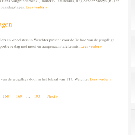
rs Hans Vangrunderbeek (Trainer B Tafeltennis, B2), Sander Moeys (B2) en
e paasdagstages.
Lees verder »
lagen
rs en -speelsters in Werchter present voor de 3e fase van de jeugdliga.
sportieve dag met mooi en aangenaam tafeltennis.
Lees verder »
e van de jeugdliga door in het lokaal van TTC Werchter
Lees verder »
168
169
…
193
Next »