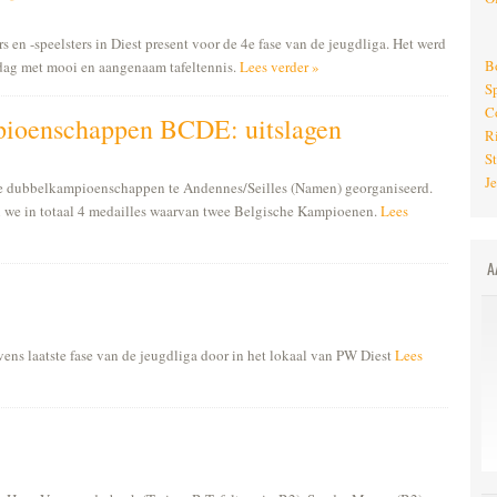
en -speelsters in Diest present voor de 4e fase van de jeugdliga. Het werd
B
 dag met mooi en aangenaam tafeltennis.
Lees verder »
S
C
ioenschappen BCDE: uitslagen
R
St
J
e dubbelkampioenschappen te Andennes/Seilles (Namen) georganiseerd.
n we in totaal 4 medailles waarvan twee Belgische Kampioenen.
Lees
A
ens laatste fase van de jeugdliga door in het lokaal van PW Diest
Lees