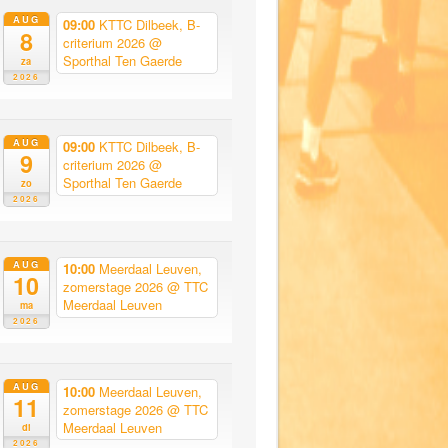
AUG
09:00
KTTC Dilbeek, B-
8
criterium 2026
@
Sporthal Ten Gaerde
za
2026
AUG
09:00
KTTC Dilbeek, B-
9
criterium 2026
@
Sporthal Ten Gaerde
zo
2026
AUG
10:00
Meerdaal Leuven,
10
zomerstage 2026
@ TTC
Meerdaal Leuven
ma
2026
AUG
10:00
Meerdaal Leuven,
11
zomerstage 2026
@ TTC
Meerdaal Leuven
di
2026