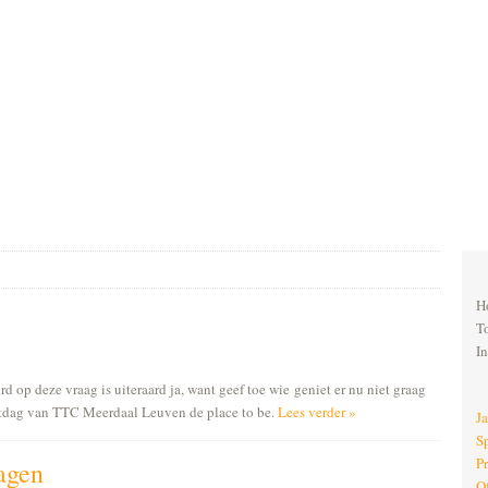
H
T
I
rd op deze vraag is uiteraard ja, want geef toe wie geniet er nu niet graag
eetdag van TTC Meerdaal Leuven de place to be.
Lees verder »
J
S
P
lagen
O