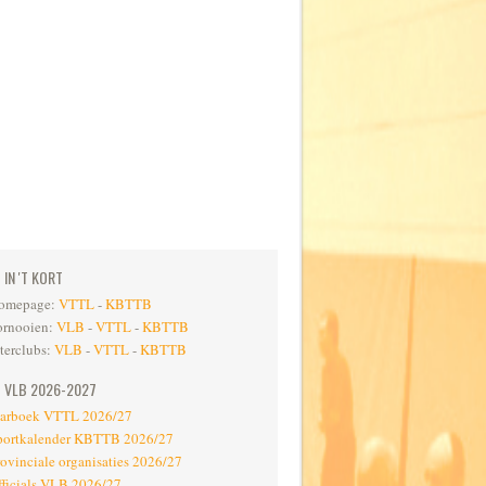
IN 'T KORT
omepage:
VTTL
-
KBTTB
ornooien:
VLB
-
VTTL
-
KBTTB
nterclubs:
VLB
-
VTTL
-
KBTTB
VLB 2026-2027
aarboek VTTL 2026/27
portkalender KBTTB 2026/27
rovinciale organisaties 2026/27
fficials VLB 2026/27