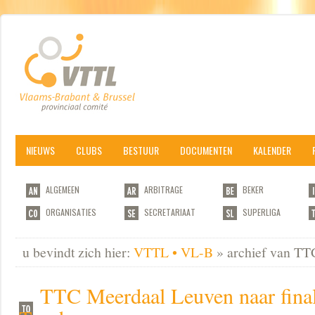
NIEUWS
CLUBS
BESTUUR
DOCUMENTEN
KALENDER
ALGEMEEN
ARBITRAGE
BEKER
ORGANISATIES
SECRETARIAAT
SUPERLIGA
u bevindt zich hier:
VTTL • VL-B
» archief van TT
TTC Meerdaal Leuven naar fina